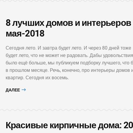
8 лучших домов и интерьеров
мая-2018
Сегодня лето. И завтра будет лето. И через 80 дней тоже
будет лето, что не может не радовать. Дабы удовольстви
ОКНО
было ещё больше, мы публикуем подборку лучшего, что 
Новые
в прошлом месяце. Речь, конечно, про интерьеры домов 
ДВЕРЬ
органи
квартир. Сегодня их восемь.
Классический светлый
простр
интерьер с жемчужным
во вре
ДАЛЕЕ
сиянием
самои
Красивые кирпичные дома: 20