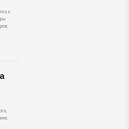
ога к
еры
иров
а
го,
жие.