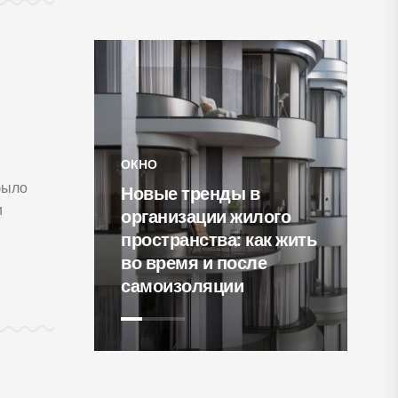
я
было
 тренды в
и
СВЕТИЛЬНИКИ
зации жилого
анства: как жить
15 уютнейших
мя и после
гостиных с
золяции
кирпичными стенами