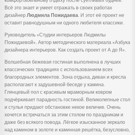
комфортабельному отдыху после суетливых будней.
Всё это знает и умеет отражать в своих работах
дизайнер
Людмила Пожидаева
. И этот её проект не
оставит равнодушным ни одного любителя классики.
Руководитель «Студии интерьеров Людмилы
Пожидаевой». Автор методического материала «Азбука
дизайнера интерьеров. Как создать проект от А до Я».
Волшебная бежевая гостиная выполнена в лучших
классических традициях с использованием всех
благородных элементов. Зона отдыха, диван и кресла
располагают к задушевной беседе у камина.
Глянцевый пол с красивым мраморным ковром
подчёркивает парадность гостиной. Великолепные стол
и стулья придают обстановке некое величие. Очень
хочется встречаться за этим столом по праздникам и
даже без всякого повода. Лёгкое изысканное зеркало
над камином в золоте и каминная решётка, безусловно,