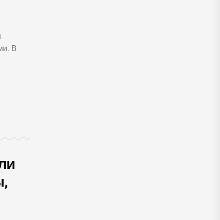
м
ми. В
или
,