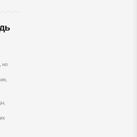
одь
, но
ия,
цы,
их