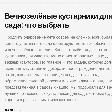
Вечнозелёные кустарники дл
сада: что выбрать
Продлить очарование лета совсем не сложно, если обра
вашего уникального сада формируют не только обычные,
ОКНО
и вечнозелёные растения. Конечно, выбирая декоративн
Новы
кустарники для участка, нужно ориентироваться на ряд
ДВЕРЬ
орга
важных факторов. Но главное — это задача, которую до
Классический светлый
прост
выполнять кустарники: декоративное ограждение для зо
интерьер с жемчужным
во вр
патио, живая стена на границе соседского участка,
сиянием
само
обрамление садовой дорожки или часть дачного ландша
представленная в садовых кашпо. Мы подобрали для ва
лучших вечнозелёных кустарников для сада, которые буд
хороши в разных климатических зонах.
ДАЛЕЕ