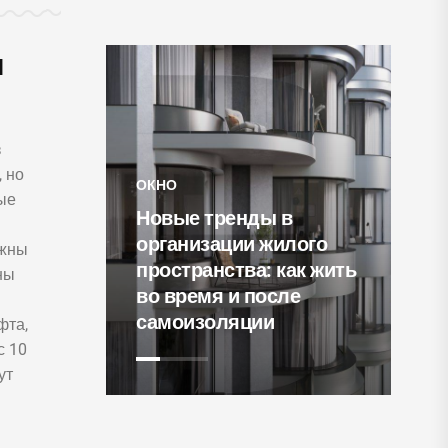
я
з
 но
ые
е тренды в
СВЕТИЛЬНИКИ
низации жилого
лжны
ранства: как жить
15 уютнейших
ны
емя и после
гостиных с
изоляции
кирпичными стенами
фта,
с 10
ут