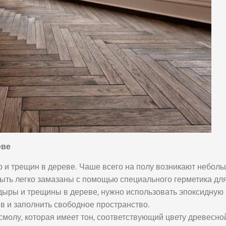
ДВЕРЬ
Классический светлый
еве
интерьер с жемчужным
 и трещин в дереве. Чаше всего на полу возникают небол
сиянием
быть легко замазаны с помощью специального герметика дл
 дыры и трещины в дереве, нужно использовать эпоксидную
в и заполнить свободное пространство.
 смолу, которая имеет тон, соответствующий цвету древесно