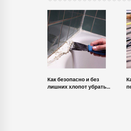
Как безопасно и без
К
лишних хлопот убрать
п
старый силикон из
н
душевой кабины