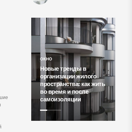
ОКНО
Новые тренды в
СВЕТИЛЬНИКИ
организации жилого
пространства: как жить
15 уютнейших
во время и после
гостиных с
ьшие
самоизоляции
кирпичными ст
я
й