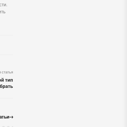
сти.
ить
 статья
ой тип
брать
атьи