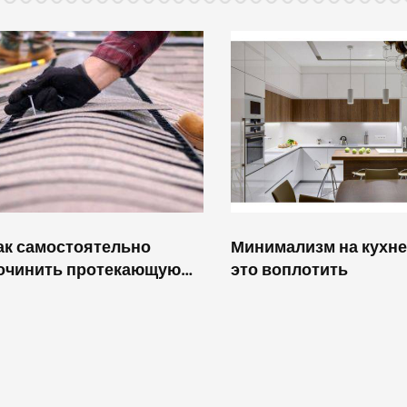
ак самостоятельно
Минимализм на кухне:
очинить протекающую
это воплотить
егерметичную крышу