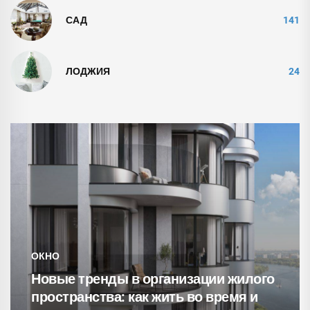
САД
141
ЛОДЖИЯ
24
СВЕТИЛЬНИКИ
и жилого
время и
15 уютнейших гостиных с