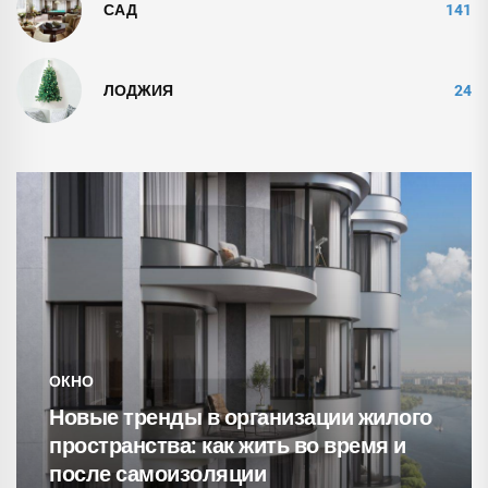
САД
141
ЛОДЖИЯ
24
СВЕТИЛЬНИКИ
в организации жилого
как жить во время и
15 уютнейших гос
оляции
кирпичными стен