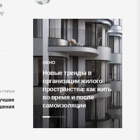
o
ву
ОКНО
Новые тренды в
СВ
организации жилого
светлый
пространства: как жить
15
 статья
мчужным
во время и после
го
лучшие
самоизоляции
ки
шения