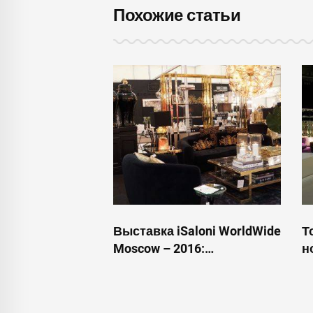
Похожие статьи
Выставка iSaloni WorldWide
Т
Moscow – 2016:
н
подведение итогов и
2
впечатления