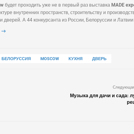
ow
будет проходить уже не в первый раз выставка
MADE exp
ктуре внутренних пространств, строительству и производст
и дверей. А 44 конкурсанта из России, Белоруссии и Латвии
M
БЕЛОРУССИЯ
MOSCOW
КУХНЯ
ДВЕРЬ
ДВЕРЬ
Классический 
Следующая
интерьер с же
Музыка для дачи и сада: 
сиянием
ре