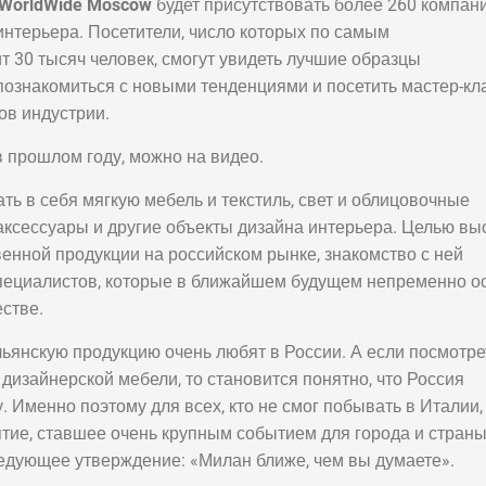
i WorldWide Moscow
будет присутствовать более 260 компан
нтерьера. Посетители, число которых по самым
 30 тысяч человек, смогут увидеть лучшие образцы
познакомиться с новыми тенденциями и посетить мастер-кл
ов индустрии.
в прошлом году, можно на видео.
ть в себя мягкую мебель и текстиль, свет и облицовочные
аксессуары и другие объекты дизайна интерьера. Целью вы
енной продукции на российском рынке, знакомство с ней
специалистов, которые в ближайшем будущем непременно о
стве.
льянскую продукцию очень любят в России. А если посмотре
изайнерской мебели, то становится понятно, что Россия
 Именно поэтому для всех, кто не смог побывать в Италии,
тие, ставшее очень крупным событием для города и страны
ледующее утверждение: «Милан ближе, чем вы думаете».