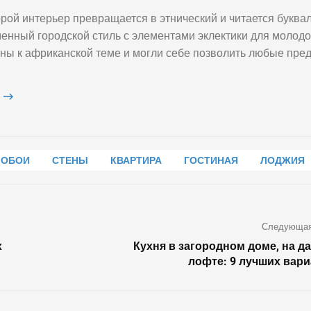
орой интерьер превращается в этнический и читается буква
менный городской стиль с элементами эклектики для молодо
аны к африканской теме и могли себе позволить любые пре
M
ОБОИ
СТЕНЫ
КВАРТИРА
ГОСТИНАЯ
ЛОДЖИЯ
ДВЕРЬ
Классический 
интерьер с же
Следующая
сиянием
х
Кухня в загородном доме, на да
лофте: 9 лучших вар