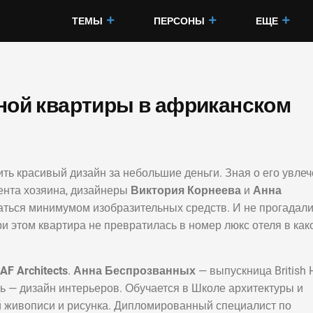
ТЕМЫ
ПЕРСОНЫ
ЕЩЕ
ной квартиры в африканском
ить красивый дизайн за небольшие деньги. Зная о его увле
ента хозяина, дизайнеры
Виктория Корнеева
и
Анна
ться минимумом изобразительных средств. И не прогадал
и этом квартира не превратилась в номер люкс отеля в как
AF Architects
.
Анна Беспрозванных
— выпускница British 
сть — дизайн интерьеров. Обучается в Школе архитектуры и
й живописи и рисунка. Дипломированный специалист по