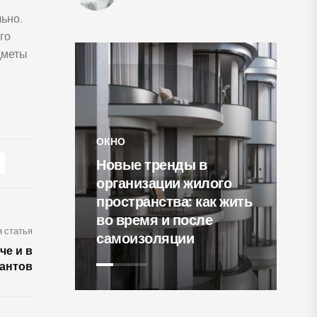
льно.
го
дметы
ОКНО
Новые тренды в
СВ
организации жилого
светлый
пространства: как жить
15
мчужным
во время и после
го
 статья
самоизоляции
ки
че и в
иантов