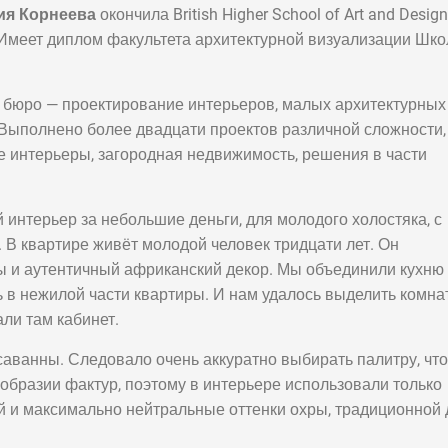
ия Корнеева
окончила British Higher School of Art and Design
 Имеет диплом факультета архитектурной визуализации Шк
 бюро — проектирование интерьеров, малых архитектурных
 Выполнено более двадцати проектов различной сложности,
е интерьеры, загородная недвижимость, решения в части
 интерьер за небольшие деньги, для молодого холостяка, с
 В квартире живёт молодой человек тридцати лет. Он
ы и аутентичный африканский декор. Мы объединили кухню 
ь в нежилой части квартиры. И нам удалось выделить комна
ли там кабинет.
саванны. Следовало очень аккуратно выбирать палитру, чт
ообразии фактур, поэтому в интерьере использовали только
й и максимально нейтральные оттенки охры, традиционной 