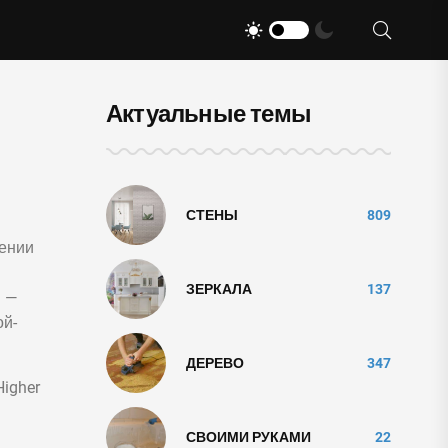
Актуальные темы
СТЕНЫ
809
чении
ЗЕРКАЛА
137
и —
ой-
ДЕРЕВО
347
Higher
СВОИМИ РУКАМИ
22