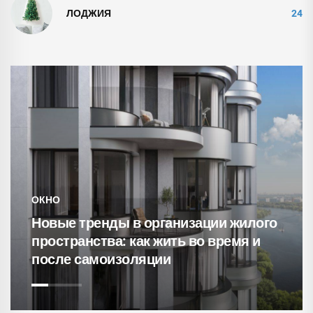
ЛОДЖИЯ
24
СВЕТИЛЬНИ
 тренды в организации жилого
анства: как жить во время и
15 уютне
 самоизоляции
кирпичны