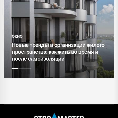
СВЕТИЛЬНИ
 тренды в организации жилого
анства: как жить во время и
15 уютне
 самоизоляции
кирпичны