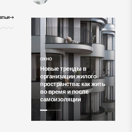
атьи
ОКНО
Новые тренды в
СВ
организации жилого
светлый
пространства: как жить
15
мчужным
во время и после
го
самоизоляции
ки