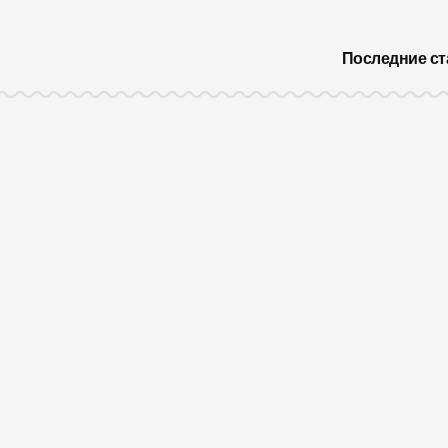
Последние ст
ДВЕРЬ
Классический 
интерьер с же
сиянием