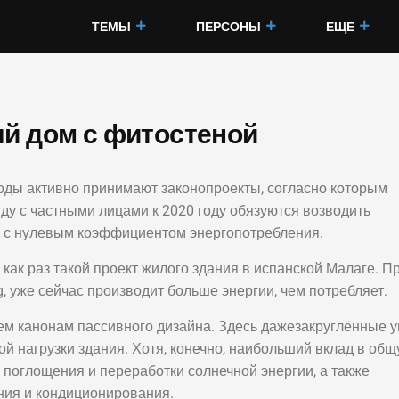
ТЕМЫ
ПЕРСОНЫ
ЕЩЕ
й дом с фитостеной
годы активно принимают законопроекты, согласно которым
у с частными лицами к 2020 году обязуются возводить
о с нулевым коэффициентом энергопотребления.
ак раз такой проект жилого здания в испанской Малаге. Пр
g, уже сейчас производит больше энергии, чем потребляет.
ем канонам пассивного дизайна. Здесь дажезакруглённые 
й нагрузки здания. Хотя, конечно, наибольший вклад в об
поглощения и переработки солнечной энергии, а также
ия и кондиционирования.