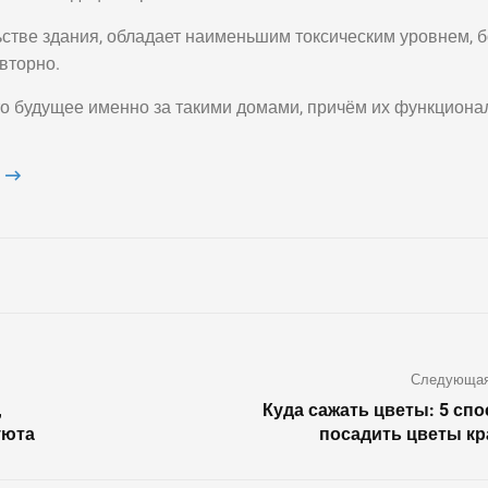
ьстве здания, обладает наименьшим токсическим уровнем, 
вторно.
то будущее именно за такими домами, причём их функциона
M
Следующая
,
Куда сажать цветы: 5 сп
уюта
посадить цветы к